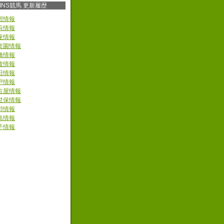
INS競馬 更新履歴
新宿情報
横浜情報
銀座情報
後楽園情報
新橋情報
難波情報
梅田情報
神戸情報
名古屋情報
佐世保情報
小郡情報
広島情報
米子情報