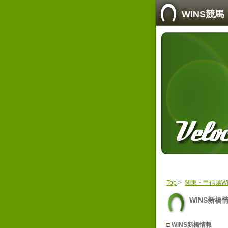
WINS競
Top
>
関東・甲信越Wi
WINS新橋
□
WINS新橋情報