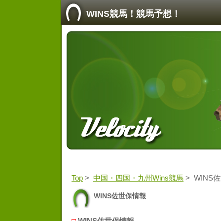
WINS競馬！競馬予想！
Top
>
中国・四国・九州Wins競馬
> WINS
WINS佐世保情報
□
WINS佐世保情報