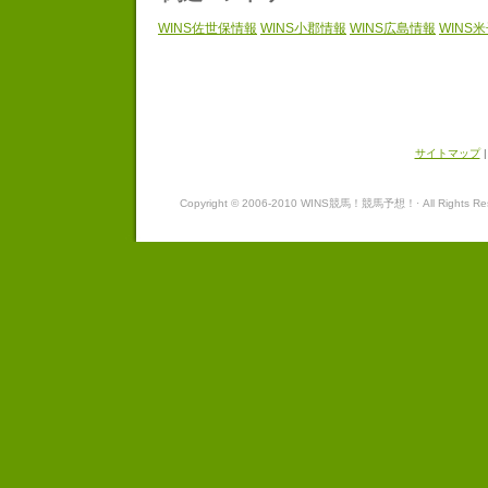
WINS佐世保情報
WINS小郡情報
WINS広島情報
WINS
サイトマップ
Copyright © 2006-2010 WINS競馬！競馬予想！· All Rights Res